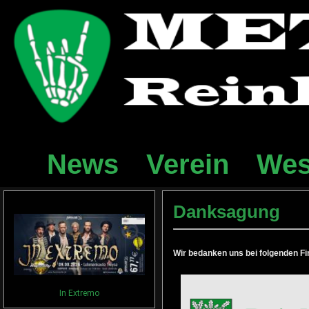
News
Verein
Wes
Danksagung
Wir bedanken uns bei folgenden Fi
In Extremo