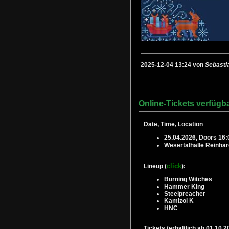
2025-12-04 13:24 von
Sebasti
Online-Tickets verfügb
Date, Time, Location
25.04.2026, Doors 16:
Wesertalhalle Reinha
click
Lineup (
):
Burning Witches
Hammer King
Steelpreacher
Kamizol K
HNC
Tickets (erhältlich ab 01.10.2