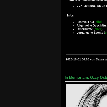
VVK: 30 Euro / AK 35 
Infos
click
Festival FAQ (
)
Allgemeine Geschäfts
click
Unterkünfte (
)
c
vergangene Events (
2025-10-01 00:05 von
Sebasti
In Memoriam: Ozzy Os