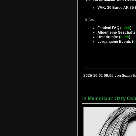
VVK: 30 Euro / AK 35 
Infos
click
Festival FAQ (
)
Allgemeine Geschäfts
click
Unterkünfte (
)
c
vergangene Events (
2025-10-01 00:05 von
Sebasti
In Memoriam: Ozzy Os