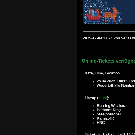
2025-12-04 13:24 von
Sebasti
Online-Tickets verfügb
Date, Time, Location
25.04.2026, Doors 16:
Wesertalhalle Reinha
click
Lineup (
):
Burning Witches
Hammer King
Steelpreacher
Kamizol K
HNC
Tickets (erhältlich ab 01.10.2